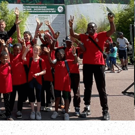
Exporter les lignes sélectionnées
Exporter toutes les colonnes
Exporter uniquement les colonnes affichées
Menu
<
>
Découvrir
Adhérer
?>
Images de la page d'accueil
Cliquez pour éditer