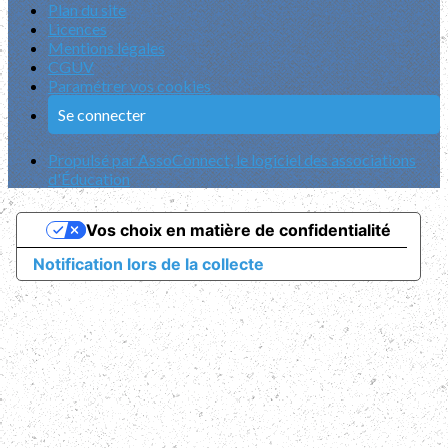
Plan du site
Licences
Mentions légales
CGUV
Paramétrer vos cookies
Se connecter
Propulsé par AssoConnect, le logiciel des associations
d'Éducation
Vos choix en matière de confidentialité
Notification lors de la collecte