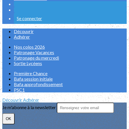
Se connecter
Découvrir
Adhérer
Nos colos 2026
Patronage Vacances
Patronage du mercredi
Sortie Lycéens
Première Chance
Bafa session initiale
Bafa approfondissement
PSC1
Découvrir
Adhérer
Je m'abonne à la newsletter
OK